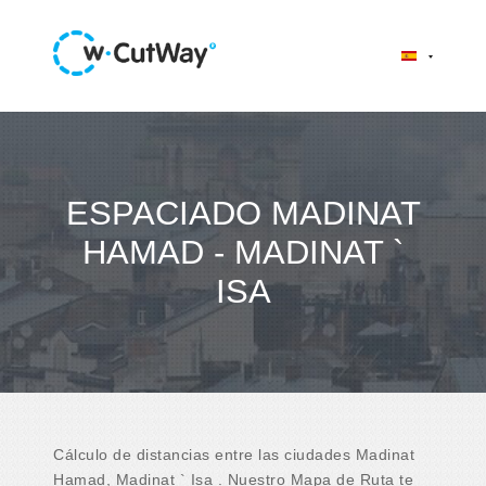
ESPACIADO MADINAT
HAMAD - MADINAT `
ISA
Cálculo de distancias entre las ciudades Madinat
Hamad, Madinat ` Isa . Nuestro Mapa de Ruta te