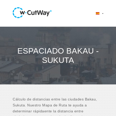
ESPACIADO BAKAU -
SUKUTA
Cálculo de distancias entre las ciudades Bakau,
Sukuta. Nuestro Mapa de Ruta te ayuda a
determinar rápidaente la distancia entre