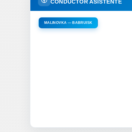
CONDUCTOR ASISTENTE
MALINOVKA — BABRUISK