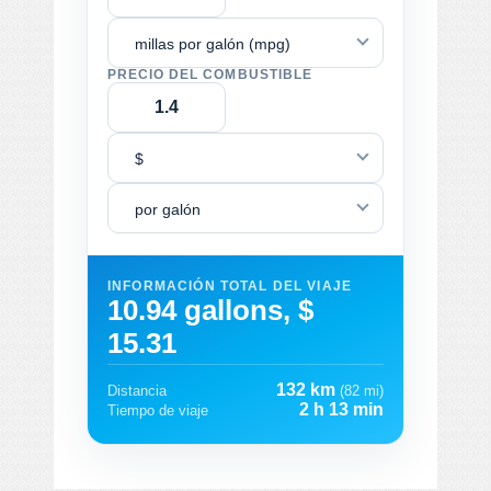
millas por galón (mpg)
PRECIO DEL COMBUSTIBLE
$
por galón
INFORMACIÓN TOTAL DEL VIAJE
10.94 gallons, $
15.31
132 km
Distancia
(82 mi)
2 h 13 min
Tiempo de viaje