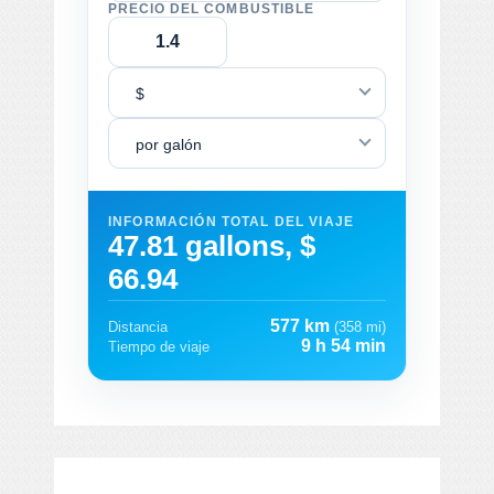
PRECIO DEL COMBUSTIBLE
$
por galón
INFORMACIÓN TOTAL DEL VIAJE
47.81 gallons, $
66.94
577 km
Distancia
(358 mi)
9 h 54 min
Tiempo de viaje