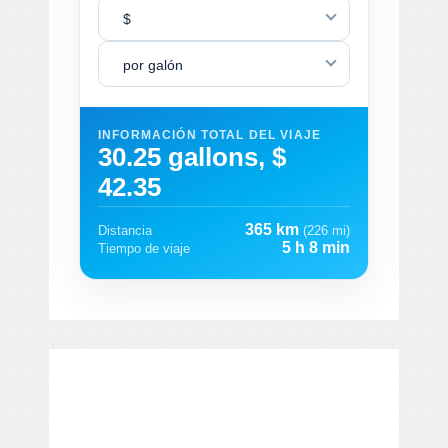
$
por galón
INFORMACIÓN TOTAL DEL VIAJE
30.25 gallons, $
42.35
365 km
Distancia
(226 mi)
5 h 8 min
Tiempo de viaje